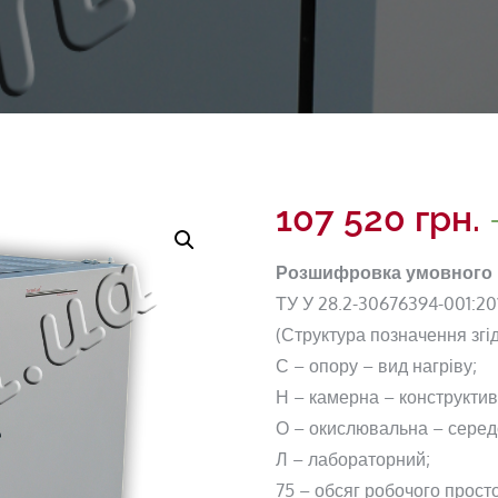
107 520
грн.
Розшифровка умовного п
ТУ У 28.2-30676394-001:20
(Структура позначення згід
С – опору – вид нагріву;
Н – камерна – конструктив
О – окислювальна – серед
Л – лабораторний;
75 – обсяг робочого простор