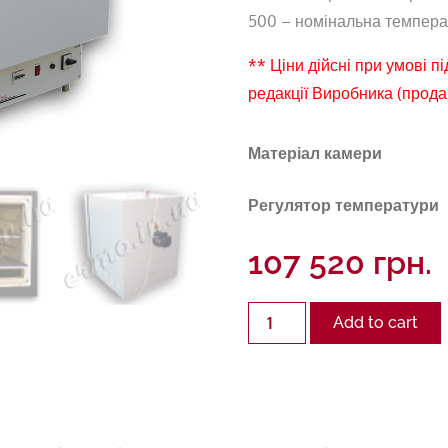
500 – номінальна температ
** Ціни дійсні при умові п
редакції Виробника (прода
Матеріал камери
Регулятор температури
107 520
грн.
Quantity
Add to cart