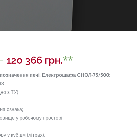
–
120 366
грн.
означення печі. Електрошафа СНОЛ-75/500:
18
но з ТУ)
на ознака;
овище у робочому просторі;
у у куб.дм (літрах);