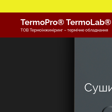
Skip
TermoPro® TermoLab®
to
content
ТОВ Термоінжиніринг – термічне обладнання
Суши