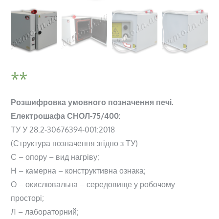
Розшифровка умовного позначення печі.
Електрошафа СНОЛ-75/400:
ТУ У 28.2-30676394-001:2018
(Структура позначення згідно з ТУ)
С – опору – вид нагріву;
Н – камерна – конструктивна ознака;
О – окислювальна – середовище у робочому
просторі;
Л – лабораторний;