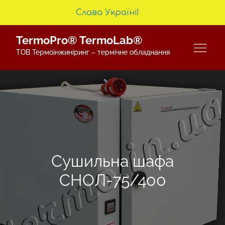
Слава Україні!
Skip
TermoPro® TermoLab®
to
ТОВ Термоінжиніринг – термічне обладнання
content
Сушильна шафа
СНОЛ-75/400