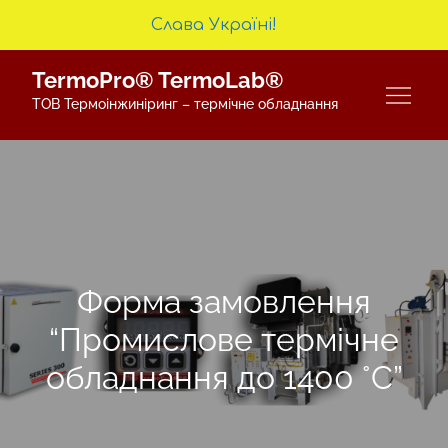
Слава Україні!
Skip
TermoPro® TermoLab®
to
ТОВ Термоінжиніринг – термічне обладнання
content
Форма замовлення
“Промислове термічне
обладнання до 1400 °С”