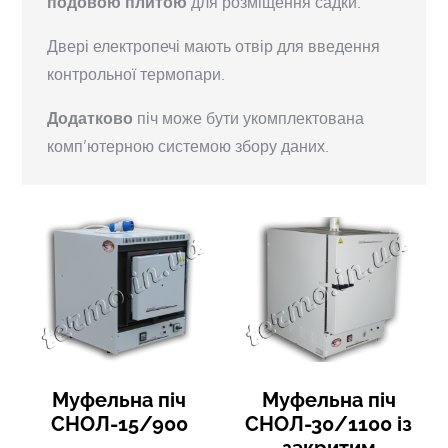
подовою плитою
для розміщення садки.
Двері електропечі мають отвір для введення
контрольної термопари.
Додатково
піч може бути укомплектована
комп’ютерною системою збору даних.
Муфельна піч
Муфельна піч
СНОЛ-15/900
СНОЛ-30/1100 із