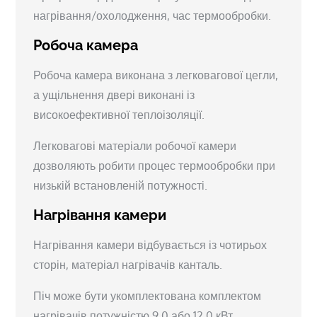
нагрівання/охолодження, час термообробки.
Робоча камера
Робоча камера виконана з легковагової цегли,
а ущільнення двері виконані із
високоефективної теплоізоляції.
Легковагові матеріали робочої камери
дозволяють робити процес термообробки при
низькій встановленій потужності.
Нагрівання камери
Нагрівання камери відбувається із чотирьох
сторін, матеріал нагрівачів канталь.
Піч може бути укомплектована комплектом
нагрівачів потужністю 9,0 або 12,0 кВт.