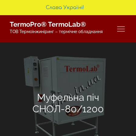
Слава Україні!
Skip
TermoPro® TermoLab®
to
ТОВ Термоінжиніринг – термічне обладнання
content
Муфельна піч
СНОЛ-80/1200