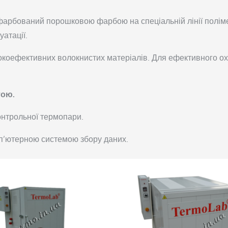
пофарбований порошковою фарбою на спеціальній лінії полім
уатації.
окоефективних волокнистих матеріалів. Для ефективного охо
тою.
онтрольної термопари.
п’ютерною системою збору даних.