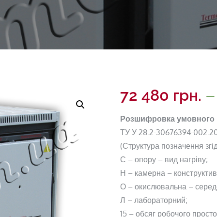
72 480
грн.
Розшифровка умовного п
ТУ У 28.2-30676394-002:2
(Структура позначення згід
С – опору – вид нагріву;
Н – камерна – конструктив
О – окислювальна – серед
Л – лабораторний;
15 – обсяг робочого простор