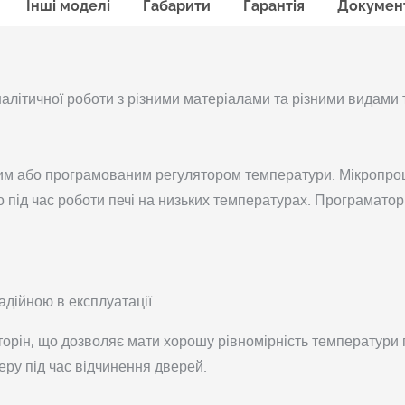
Інші моделі
Габарити
Гарантія
Докумен
алітичної роботи з різними матеріалами та різними видами
им або програмованим регулятором температури. Мікропро
під час роботи печі на низьких температурах. Програматор
адійною в експлуатації.
торін, що дозволяє мати хорошу рівномірність температури
ру під час відчинення дверей.