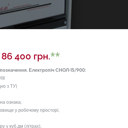
–
86 400
грн.
означення. Електропіч СНОЛ-15/900:
018
но з ТУ)
на ознака;
овище у робочому просторі;
у у куб.дм (літрах);