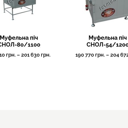
Муфельна піч
Муфельна піч
СНОЛ-80/1100
СНОЛ-54/120
710
грн.
–
201 630
грн.
190 770
грн.
–
204 67