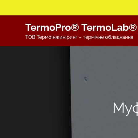
Skip
TermoPro® TermoLab®
to
content
ТОВ Термоінжиніринг – термічне обладнання
Муф