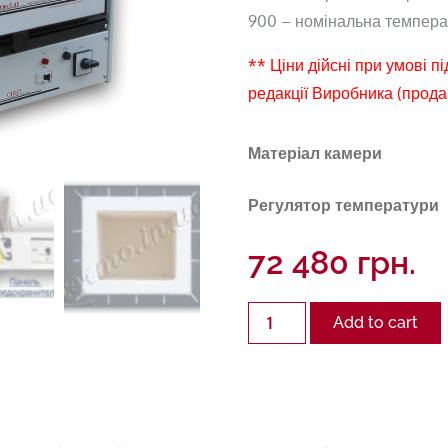
900 – номінальна температ
** Ціни дійсні при умові п
редакції Виробника (прода
Матеріал камери
Регулятор температури
72 480
грн.
Quantity
Add to cart