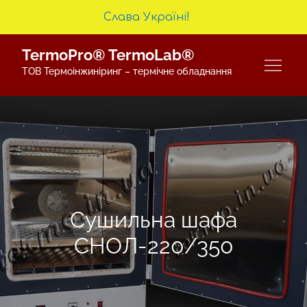
Слава Україні!
Skip
TermoPro® TermoLab®
to
ТОВ Термоінжиніринг – термічне обладнання
content
Сушильна шафа
СНОЛ-220/350