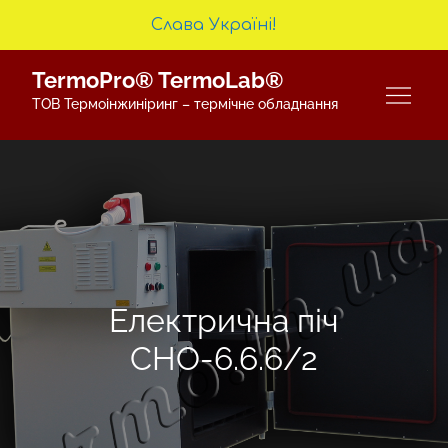
Слава Україні!
Skip
TermoPro® TermoLab®
to
ТОВ Термоінжиніринг – термічне обладнання
content
Електрична піч
СНО-6.6.6/2