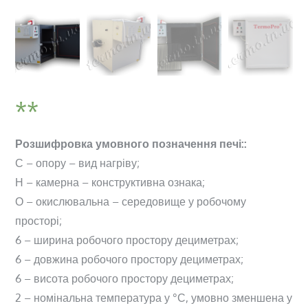
Розшифровка умовного позначення печі::
С – опору – вид нагріву;
Н – камерна – конструктивна ознака;
О – окислювальна – середовище у робочому
просторі;
6 – ширина робочого простору дециметрах;
6 – довжина робочого простору дециметрах;
6 – висота робочого простору дециметрах;
2 – номінальна температура у °С, умовно зменшена у