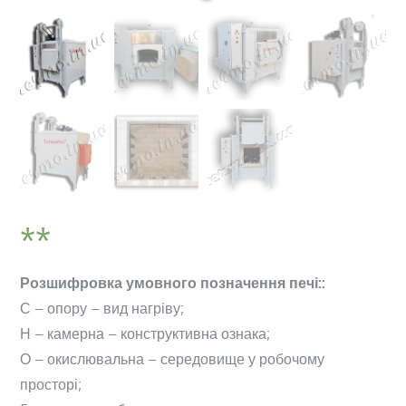
Розшифровка умовного позначення печі::
С – опору – вид нагріву;
Н – камерна – конструктивна ознака;
О – окислювальна – середовище у робочому
просторі;