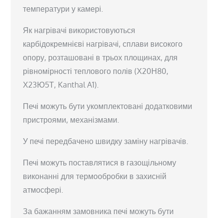
температури у камері.
Як нагрівачі використовуються
карбідокремнієві нагрівачі, сплави високого
опору, розташовані в трьох площинах, для
рівномірності теплового полів (Х20Н80,
Х23Ю5Т, Kanthal A1).
Печі можуть бути укомплектовані додатковими
пристроями, механізмами.
У печі передбачено швидку заміну нагрівачів.
Печі можуть поставлятися в газощільному
виконанні для термообробки в захисній
атмосфері.
За бажанням замовника печі можуть бути