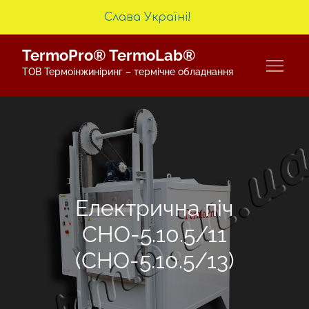
Слава Україні!
Skip
TermoPro® TermoLab®
to
ТОВ Термоінжиніринг – термічне обладнання
content
Електрична піч
СНО-5.10.5/11
(СНО-5.10.5/13)