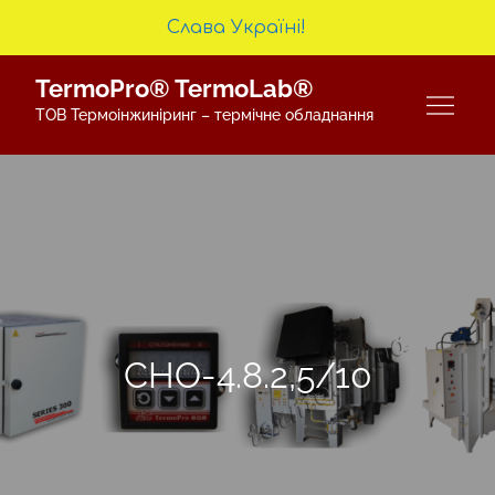
Слава Україні!
Skip
TermoPro® TermoLab®
to
ТОВ Термоінжиніринг – термічне обладнання
content
СНО-4.8.2,5/10