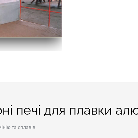
ні печі для плавки алю
інію та сплавів