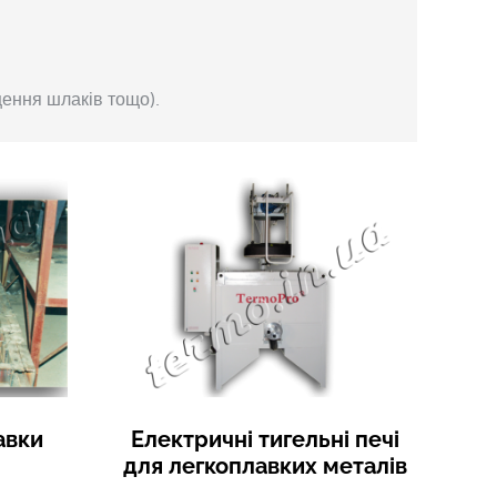
щення шлаків тощо).
авки
Електричні тигельні печі
для легкоплавких металів