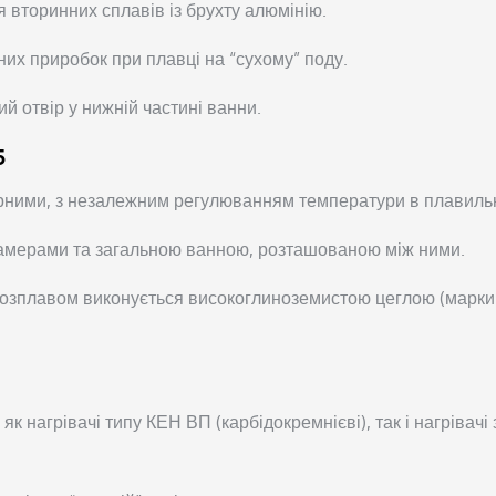
 вторинних сплавів із брухту алюмінію.
них приробок при плавці на “сухому” поду.
й отвір у нижній частині ванни.
5
рними, з незалежним регулюванням температури в плавильній
камерами та загальною ванною, розташованою між ними.
 розплавом виконується високоглиноземистою цеглою (марк
к нагрівачі типу КЕН ВП (карбідокремнієві), так і нагрівачі 