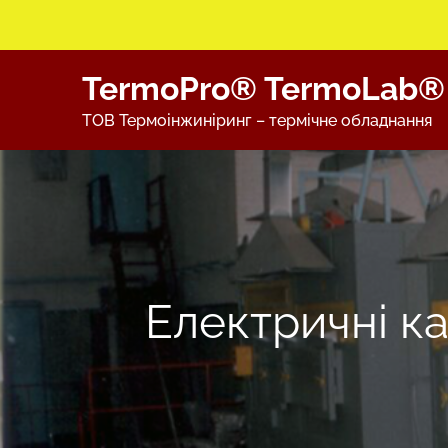
Skip
TermoPro® TermoLab®
to
content
ТОВ Термоінжиніринг – термічне обладнання
Електричні ка