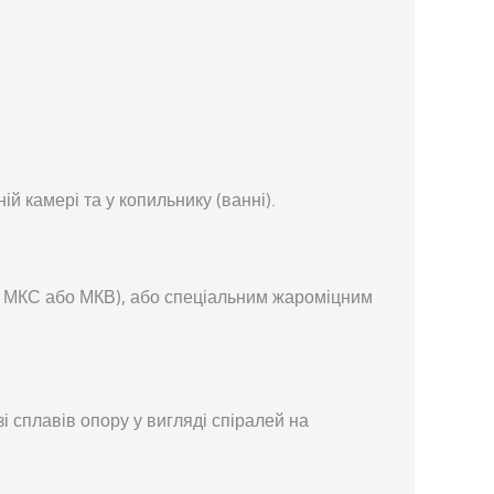
 камері та у копильнику (ванні).
и МКС або МКВ), або спеціальним жароміцним
зі сплавів опору у вигляді спіралей на