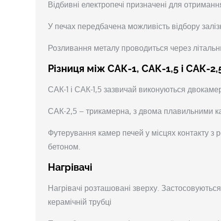
Відбивні електропечі призначені для отримання
У печах передбачена можливість відбору заліз
Розливання металу проводиться через літальни
Різниця між САК-1, САК-1,5 і САК-2,
САК-1 і САК-1,5 зазвичай виконуються двокаме
САК-2,5 – трикамерна, з двома плавильними 
Футерування камер печей у місцях контакту з
бетоном.
Нагрівачі
Нагрівачі розташовані зверху. Застосовуються я
керамічній трубці