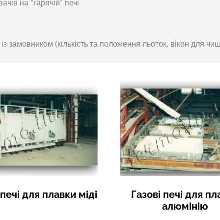
чів на “гарячій” печі.
із замовником (кількість та положення льоток, вікон для чи
 печі для плавки міді
Газові печі для пл
алюмінію