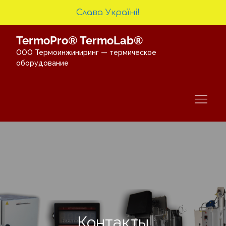
Слава Україні!
Перейти
TermoPro® TermoLab®
к
ООО Термоинжиниринг — термическое
содержимому
оборудование
Контакты